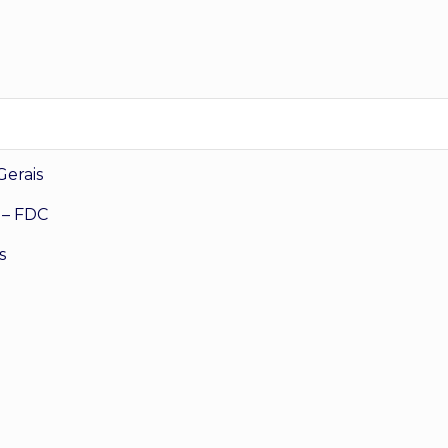
Gerais
 – FDC
s