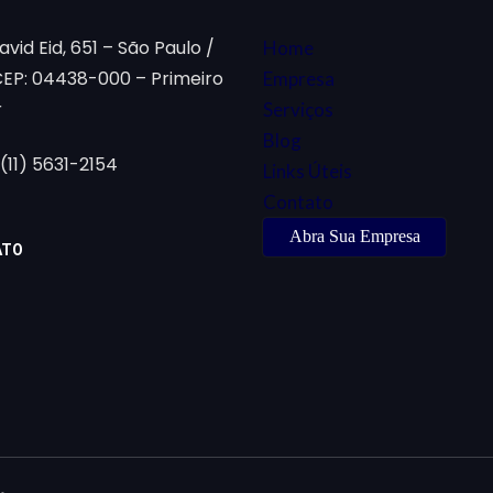
vid Eid, 651 – São Paulo /
Home
CEP: 04438-000 – Primeiro
Empresa
r
Serviços
Blog
(11) 5631-2154
Links Úteis
Contato
Abra Sua Empresa
ATO