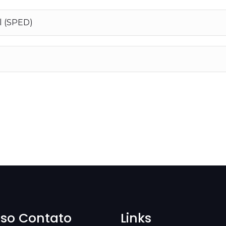
al (SPED)
so Contato
Links