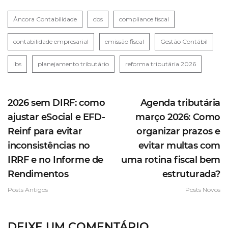
Âncora Contabilidade
cbs
compliance fiscal
contabilidade empresarial
emissão fiscal
Gestão Contábil
ibs
planejamento tributário
reforma tributária 2026
2026 sem DIRF: como
Agenda tributária
ajustar eSocial e EFD-
março 2026: Como
Reinf para evitar
organizar prazos e
inconsistências no
evitar multas com
IRRF e no Informe de
uma rotina fiscal bem
Rendimentos
estruturada?
Posts Antigos
Posts Novos
DEIXE UM COMENTÁRIO