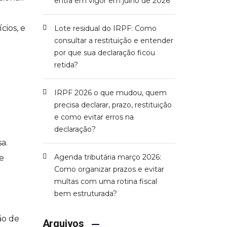
entra em vigor em julho de 2026
cios, e
Lote residual do IRPF: Como
consultar a restituição e entender
por que sua declaração ficou
retida?
IRPF 2026 o que mudou, quem
precisa declarar, prazo, restituição
e como evitar erros na
declaração?
a.
Agenda tributária março 2026:
e
Como organizar prazos e evitar
multas com uma rotina fiscal
bem estruturada?
ão de
Arquivos