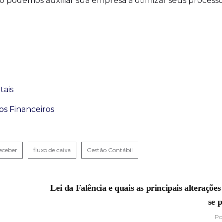
podemos auxiliar sua empresa a otimizar seus processo
tais
os Financeiros
eceber
fluxo de caixa
Gestão Contábil
Lei da Falência e quais as principais alteraçõe
se 
Po