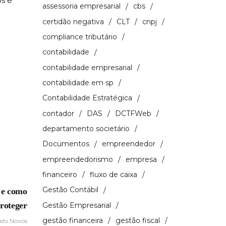
s e
assessoria empresarial
cbs
certidão negativa
CLT
cnpj
compliance tributário
contabilidade
contabilidade empresarial
contabilidade em sp
Contabilidade Estratégica
contador
DAS
DCTFWeb
departamento societário
Documentos
empreendedor
empreendedorismo
empresa
financeiro
fluxo de caixa
Gestão Contábil
s e como
proteger
Gestão Empresarial
gestão financeira
gestão fiscal
sts Novos