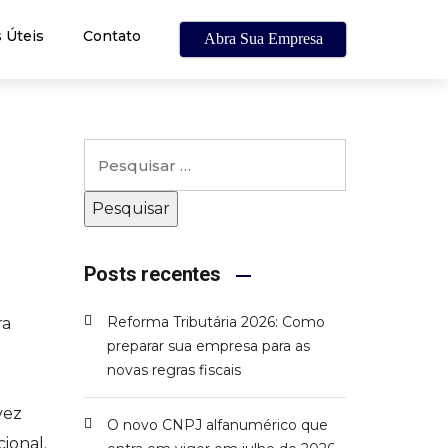
 Úteis
Contato
Abra Sua Empresa
Posts recentes
Reforma Tributária 2026: Como
ra
preparar sua empresa para as
novas regras fiscais
vez
O novo CNPJ alfanumérico que
ional.