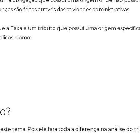
e uma obrigação que possui uma origem onde não possui
anças são feitas através das atividades administrativas.
e a Taxa e um tributo que possui uma origem especific
blicos. Como:
ão?
te tema. Pois ele fara toda a diferença na análise do tr