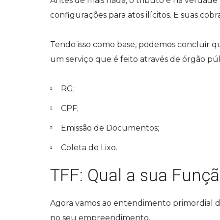
Antes de mais nada, o tributo é na verdad
configurações para atos ilícitos. E suas cobr
Tendo isso como base, podemos concluir qu
um serviço que é feito através de órgão pú
RG;
CPF;
Emissão de Documentos;
Coleta de Lixo.
TFF: Qual a sua Funç
Agora vamos ao entendimento primordial des
no seu empreendimento.