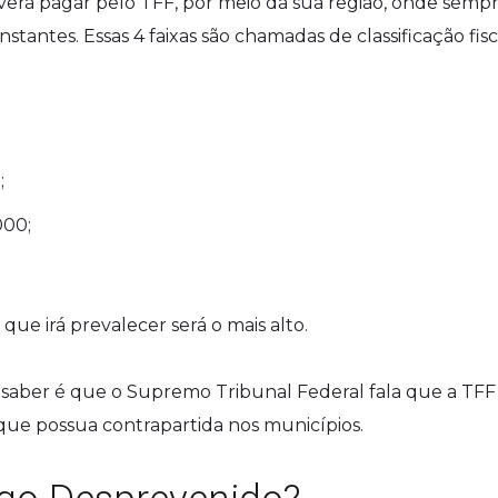
verá pagar pelo TFF, por meio da sua região, onde semp
nstantes. Essas 4 faixas são chamadas de classificação fisc
;
000;
ue irá prevalecer será o mais alto.
aber é que o Supremo Tribunal Federal fala que a TFF
que possua contrapartida nos municípios.