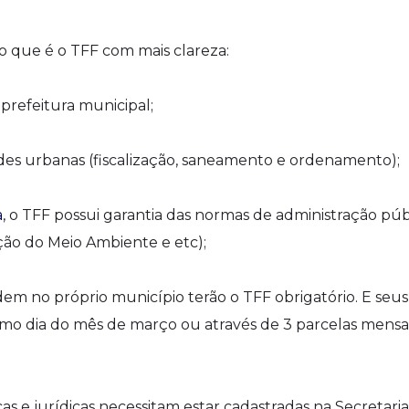
o que é o TFF com mais clareza:
prefeitura municipal;
idades urbanas (fiscalização, saneamento e ordenamento);
a
, o TFF possui garantia das normas de administração púb
ção do Meio Ambiente e etc);
idem no próprio município terão o TFF obrigatório. E seus
mo dia do mês de março ou através de 3 parcelas mensa
cas e jurídicas necessitam estar cadastradas na Secretaria