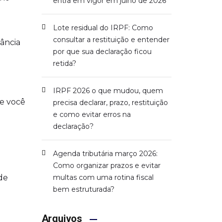
entra em vigor em julho de 2026
Lote residual do IRPF: Como
consultar a restituição e entender
ância
por que sua declaração ficou
retida?
IRPF 2026 o que mudou, quem
ue você
precisa declarar, prazo, restituição
e como evitar erros na
declaração?
Agenda tributária março 2026:
Como organizar prazos e evitar
de
multas com uma rotina fiscal
bem estruturada?
Arquivos